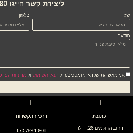
ליצירת קשר חייגו 073-7691080 או השאירו הודעה ונחזור בהקדם
שם
טלפון
הודעה
אני מאשר/ת שקראתי ומסכים/ה ל
תנאי השימוש
ול
מדיניות הפרט
כתובת
דרכי התקשרות
רחוב הרוקמים 26, חולון
073-769-1080