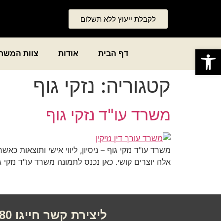
לקבלת ייעוץ ללא תשלום
פתח סרגל נגישות
דף הבית
אודות
צוות המשר
קטגוריה:
נזקי גוף
משרד עו"ד נזקי גוף
משרד עו"ד נזקי גוף – ניסיון, ליווי אישי ותוצאות 
אלה יוצרים קושי. כאן נכנס לתמונה משרד עו"ד נזקי 
ליצירת קשר חייגו 073-7691080 או השאירו הודעה ונחזור בהקדם