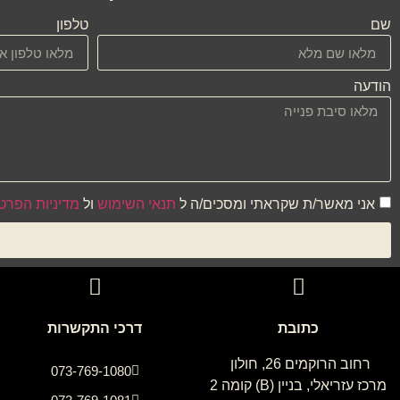
שם
טלפון
הודעה
אני מאשר/ת שקראתי ומסכים/ה ל
תנאי השימוש
ול
מדיניות הפרט
כתובת
דרכי התקשרות
רחוב הרוקמים 26, חולון
073-769-1080
מרכז עזריאלי, בניין (B) קומה 2