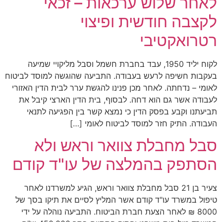
לאחר שלוש ערכאות – זכאי
לקצבה חודשית ופיצוי
רטרואקטיבי
לקוח יליד 1950, עבד בחברת חשמל וסבל מליקויי שמיעה
בעקבות חשיפה לרעש בעבודה. התביעה שהוגשה למוסד לביטוח
לאומי – נדחתה. לאחר מכן פנינו להגשת ערר לבית הדין האזורי
לעבודה אשר גם הוא דחה. לבסוף, בית הדין הארצי קיבל את
תביעתנו וקבע בפסק הדין כי נמצא קשר בין הפגיעה לתנאי
העבודה. התיק חזר למוסד לביטוח לאומי […]
סבל מחבלת צוואר וראש ולא
הסתפק בהמלצה של עו"ד קודם
צעיר בן 21 סבל מחבלת צוואר וראש, הגיע למשרדנו לאחר
טיפול במשרד עו"ד קודם אשר המליץ לסיים את תיקו בסך של
8000 ₪ לאחר הצעת חברת הביטוח. התביעה נוהלה על ידי