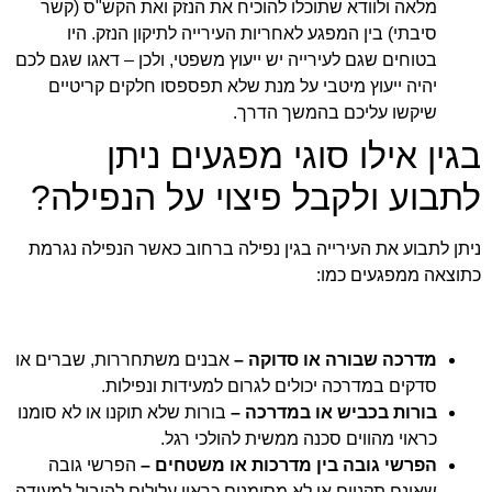
מלאה ולוודא שתוכלו להוכיח את הנזק ואת הקש"ס (קשר
סיבתי) בין המפגע לאחריות העירייה לתיקון הנזק. היו
בטוחים שגם לעירייה יש ייעוץ משפטי, ולכן – דאגו שגם לכם
יהיה ייעוץ מיטבי על מנת שלא תפספסו חלקים קריטיים
שיקשו עליכם בהמשך הדרך.
בגין אילו סוגי מפגעים ניתן
לתבוע ולקבל פיצוי על הנפילה?
ניתן לתבוע את העירייה בגין נפילה ברחוב כאשר הנפילה נגרמת
כתוצאה ממפגעים כמו:
מדרכה שבורה או סדוקה –
אבנים משתחררות, שברים או
סדקים במדרכה יכולים לגרום למעידות ונפילות.
בורות בכביש או במדרכה –
בורות שלא תוקנו או לא סומנו
כראוי מהווים סכנה ממשית להולכי רגל.
הפרשי גובה בין מדרכות או משטחים –
הפרשי גובה
שאינם תקניים או לא מסומנים כראוי עלולים להוביל למעידה.