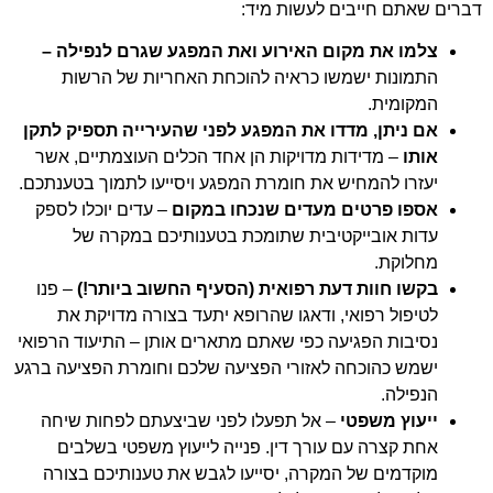
דברים שאתם חייבים לעשות מיד:
צלמו את מקום האירוע ואת המפגע שגרם לנפילה –
התמונות ישמשו כראיה להוכחת האחריות של הרשות
המקומית.
אם ניתן, מדדו את המפגע לפני שהעירייה תספיק לתקן
אותו
– מדידות מדויקות הן אחד הכלים העוצמתיים, אשר
יעזרו להמחיש את חומרת המפגע ויסייעו לתמוך בטענתכם.
אספו פרטים מעדים שנכחו במקום
– עדים יוכלו לספק
עדות אובייקטיבית שתומכת בטענותיכם במקרה של
מחלוקת.
בקשו חוות דעת רפואית (הסעיף החשוב ביותר!)
– פנו
לטיפול רפואי, ודאגו שהרופא יתעד בצורה מדויקת את
נסיבות הפגיעה כפי שאתם מתארים אותן – התיעוד הרפואי
ישמש כהוכחה לאזורי הפציעה שלכם וחומרת הפציעה ברגע
הנפילה.
ייעוץ משפטי
– אל תפעלו לפני שביצעתם לפחות שיחה
אחת קצרה עם עורך דין. פנייה לייעוץ משפטי בשלבים
מוקדמים של המקרה, יסייעו לגבש את טענותיכם בצורה